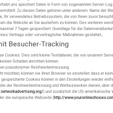
erhebt uns speichert Daten in Form von sogenannten Server-Log
ermittelt. Zu diesen Daten gehören unter anderem: Name der Web
, Ihr verwendetes Betriebssystem, die von Ihnen zuvor besuchte
, um die Website an Sie ausliefern zu können. Des weiteren wer
aximal 7 Tagen gespeichert. Grundlage für die Datenverarbeitung 
eines Vertrags oder vorvertraglicher Maßnahmen gestattet.,
mit Besucher-Tracking
ise Cookies. Dies sind kleine Textdateien, die von unserem Serve
keinen Schaden anrichten können.
men pseudonymer Reichweitenmessung.
ht möchten, können sie ihren Browser so einstellen dass er kei
s gespeicherte Cookies können in den Einstellungen wieder entf
 die der Reichweitenmessung und Werbezwecken dienen, über di
t.networkadvertising.org/
) und zusätzlich die US-amerikanische
der die europäische Webseite (
http://www.youronlinechoices.co