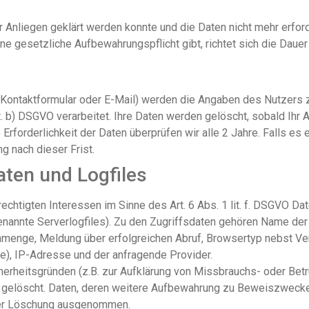
 Anliegen geklärt werden konnte und die Daten nicht mehr erforde
eine gesetzliche Aufbewahrungspflicht gibt, richtet sich die Daue
 Kontaktformular oder E-Mail) werden die Angaben des Nutzers 
t. b) DSGVO verarbeitet. Ihre Daten werden gelöscht, sobald Ihr 
e Erforderlichkeit der Daten überprüfen wir alle 2 Jahre. Falls es
g nach dieser Frist.
aten und Logfiles
chtigten Interessen im Sinne des Art. 6 Abs. 1 lit. f. DSGVO Dat
enannte Serverlogfiles). Zu den Zugriffsdaten gehören Name de
nmenge, Meldung über erfolgreichen Abruf, Browsertyp nebst Ve
e), IP-Adresse und der anfragende Provider.
herheitsgründen (z.B. zur Aufklärung von Missbrauchs- oder Bet
gelöscht. Daten, deren weitere Aufbewahrung zu Beweiszwecken e
 der Löschung ausgenommen.