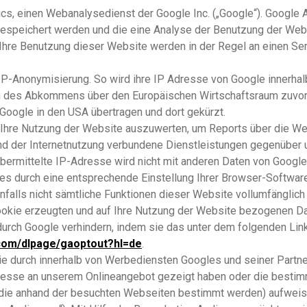
cs, einen Webanalysedienst der Google Inc. („Google“). Google A
gespeichert werden und die eine Analyse der Benutzung der Webs
Ihre Benutzung dieser Website werden in der Regel an einen Se
 IP-Anonymisierung. So wird ihre IP Adresse von Google innerhal
n des Abkommens über den Europäischen Wirtschaftsraum zuvor 
Google in den USA übertragen und dort gekürzt.
m Ihre Nutzung der Website auszuwerten, um Reports über die W
d der Internetnutzung verbundene Dienstleistungen gegenüber 
bermittelte IP-Adresse wird nicht mit anderen Daten von Goog
es durch eine entsprechende Einstellung Ihrer Browser-Software
nfalls nicht sämtliche Funktionen dieser Website vollumfänglic
ookie erzeugten und auf Ihre Nutzung der Website bezogenen Dat
durch Google verhindern, indem sie das unter dem folgenden Lin
.com/dlpage/gaoptout?hl=de
.
die durch innerhalb von Werbediensten Googles und seiner Partne
eresse an unserem Onlineangebot gezeigt haben oder die bestim
ie anhand der besuchten Webseiten bestimmt werden) aufweisen,