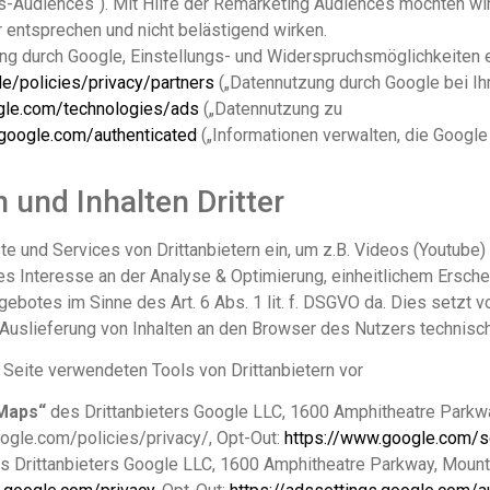
cs-Audiences“). Mit Hilfe der Remarketing Audiences möchten wi
 entsprechen und nicht belästigend wirken.
ng durch Google, Einstellungs- und Widerspruchsmöglichkeiten 
e/policies/privacy/partners
(„Datennutzung durch Google bei I
ogle.com/technologies/ads
(„Datennutzung zu
.google.com/authenticated
(„Informationen verwalten, die Googl
 und Inhalten Dritter
e und Services von Drittanbietern ein, um z.B. Videos (Youtube)
gtes Interesse an der Analyse & Optimierung, einheitlichem Ers
botes im Sinne des Art. 6 Abs. 1 lit. f. DSGVO da. Dies setzt vo
uslieferung von Inhalten an den Browser des Nutzers technisch
 Seite verwendeten Tools von Drittanbietern vor
 Maps“
des Drittanbieters Google LLC, 1600 Amphitheatre Parkwa
ogle.com/policies/privacy/, Opt-Out:
https://www.google.com/s
s Drittanbieters Google LLC, 1600 Amphitheatre Parkway, Mount